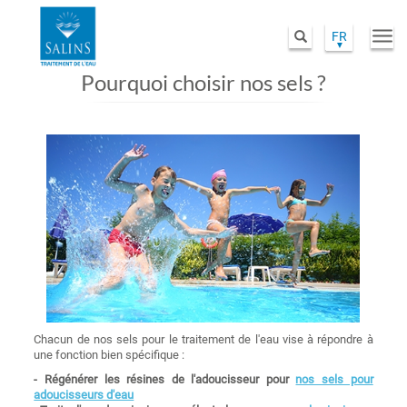
FR
Togg
Rechercher
Aller
navi
au
Pourquoi choisir nos sels ?
contenu
principal
Image
Chacun de nos sels pour le traitement de l'eau vise à répondre à
une fonction bien spécifique :
- Régénérer les résines de l'adoucisseur pour
nos sels pour
adoucisseurs d'eau