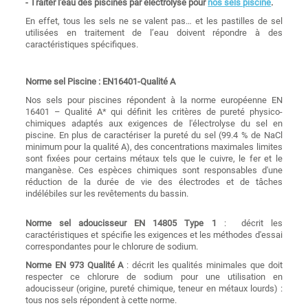
- Traiter l'eau des piscines par électrolyse pour
nos sels piscine
.
En effet, tous les sels ne se valent pas… et les pastilles de sel
utilisées en traitement de l’eau doivent répondre à des
caractéristiques spécifiques.
Norme sel Piscine : EN16401-Qualité A
Nos sels pour piscines répondent à la norme européenne EN
16401 – Qualité A* qui définit les critères de pureté physico-
chimiques adaptés aux exigences de l'électrolyse du sel en
piscine. En plus de caractériser la pureté du sel (99.4 % de NaCl
minimum pour la qualité A), des concentrations maximales limites
sont fixées pour certains métaux tels que le cuivre, le fer et le
manganèse. Ces espèces chimiques sont responsables d'une
réduction de la durée de vie des électrodes et de tâches
indélébiles sur les revêtements du bassin.
Norme sel adoucisseur EN 14805 Type 1
: décrit les
caractéristiques et spécifie les exigences et les méthodes d'essai
correspondantes pour le chlorure de sodium.
Norme EN 973 Qualité A
: décrit les qualités minimales que doit
respecter ce chlorure de sodium pour une utilisation en
adoucisseur (origine, pureté chimique, teneur en métaux lourds) :
tous nos sels répondent à cette norme.