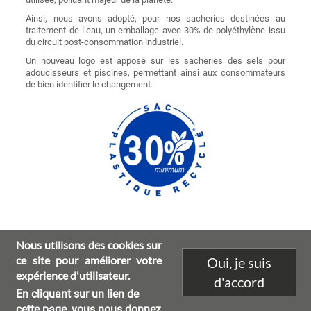
Ainsi, nous avons adopté, pour nos sacheries destinées au
traitement de l’eau, un emballage avec 30% de polyéthylène issu
du circuit post-consommation industriel.
Un nouveau logo est apposé sur les sacheries des sels pour
adoucisseurs et piscines, permettant ainsi aux consommateurs
de bien identifier le changement.
Image
Nous utilisons des cookies sur
ce site pour améliorer votre
Oui, je suis
expérience d'utilisateur.
d'accord
En cliquant sur un lien de
Caractéristiques environnementales
Mentions légales
Footer
cette page, vous nous donnez